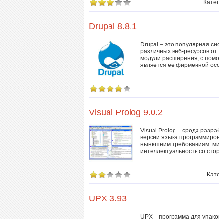
Кате
Drupal 8.8.1
Drupal – это популярная с
различных веб-ресурсов от
модули расширения, с пом
является ее фирменной ос
Visual Prolog 9.0.2
Visual Prolog – среда разр
версии языка программиров
нынешним требованиям: ми
интеллектуальность со сто
Кат
UPX 3.93
UPX – программа для упако