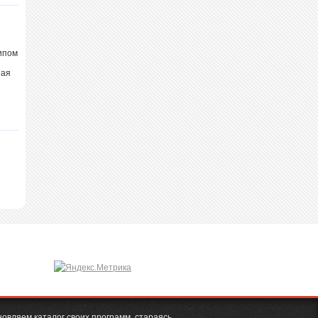
ипом
ная
новляем каталог своих программ, стараясь