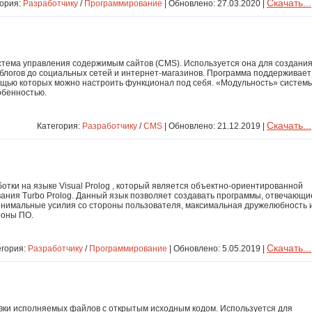
Скачать...
гория:
Разработчику
/
Программирование
| Обновлено: 27.03.2020 |
истема управления содержимым сайтов (CMS). Используется она для создани
 блогов до социальных сетей и интернет-магазинов. Программа поддерживает
ощью которых можно настроить функционал под себя. «Модульность» систем
обенностью.
Скачать...
Категория:
Разработчику
/
CMS
| Обновлено: 21.12.2019 |
аботки на языке Visual Prolog , который является объектно-ориентированной
ания Turbo Prolog. Данный язык позволяет создавать программы, отвечающи
нимальные усилия со стороны пользователя, максимальная дружелюбность 
роны ПО.
Скачать...
егория:
Разработчику
/
Программирование
| Обновлено: 5.05.2019 |
вки исполняемых файлов с открытым исходным кодом. Используется для