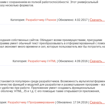
рамм с сохранением их полной работоспособности. Этот универсальный
азу несколько форматов.
Скачать...
Категория:
Разработчику
/
Разное
| Обновлено: 4.02.2017 |
создания собственных сайтов. Обладает всеми преимуществами, присущими
ограмма умеет обычный текст преобразовывать в отформатированный с пом
ал экономит много времени и сил, которые пользователь мог бы потратить н
Скачать...
Категория:
Разработчику
/
HTML
| Обновлено: 4.09.2016 |
становится популярен среди разработчиков. Возможность мультиплатформе
оличество функций и модулей для разработки и развертывания программ – вс
е удобство при работе. Приложение умеет создавать функциональные
оболочку: HTML, JS и т.д. С его помощью также открываются приложения,
Скачать...
гория:
Разработчику
/
Программирование
| Обновлено: 17.04.2016 |