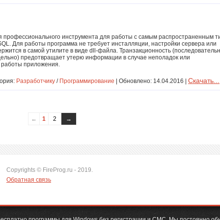
ия профессионального инструмента для работы с самым распространенным т
SQL. Для работы программа не требует инсталляции, настройки сервера или
ержится в самой утилите в виде dll-файла. Транзакционность (последователь
дельно) предотвращает утерю информации в случае неполадок или
 работы приложения.
Скачать...
гория:
Разработчику
/
Программирование
| Обновлено: 14.04.2016 |
←
1
2
→
Copyrights © FireProg.ru - 2019.
Обратная связь
ь бесплатно программы для Windows без регистрации и СМС. Мы постоянно об