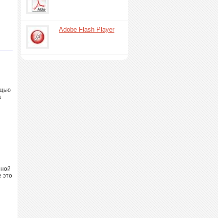
Adobe Flash Player
ощью
а
нной
е это