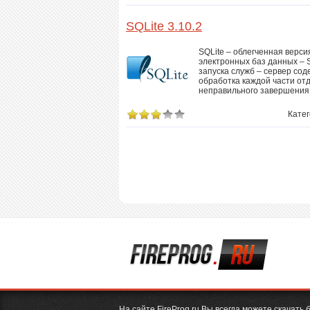
SQLite 3.10.2
SQLite – облегченная верс
электронных баз данных – 
запуска служб – сервер сод
обработка каждой части от
неправильного завершения
Кате
На сайте FireProg.ru Вы всегда можете скачат