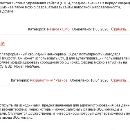
менитая система управления сайтом (CMS), предназначенная в первую очеред
ощью нее также можно разрабатывать сайты новостной направленности,
 другие.
Скачать...
Категория:
Разное
/
CMS
| Обновлено: 1.05.2020 |
le
сплатформенный свободный веб-сервер. Обрел популярность благодаря
 гибкости. Он может использовать СУБД для аутентификации пользователей
воляет модифицировать сообщения об ошибках. Сервер можно запустить на
OS, BSD, Novell NetWare.
Скачать...
Категория:
Разработчику
/
Разное
| Обновлено: 10.04.2020 |
 открытыми исходниками, предназначенная для администрирования баз дан
 веб-интерфейс, через который можно запускать разные SQL команды и
зами. Отличается дружественным интерфейсом, который дает возможность во
з ввода SQL команд.