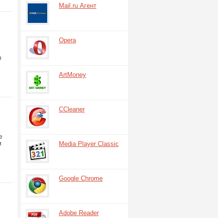
Mail.ru Агент
Opera
я
ы
ArtMoney
CCleaner
е
и
Media Player Classic
Google Chrome
Adobe Reader