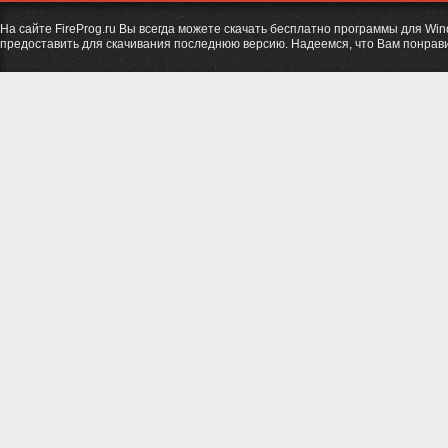
На сайте FireProg.ru Вы всегда можете скачать бесплатно программы для Wi
предоставить для скачивания последнюю версию. Надеемся, что Вам понрави