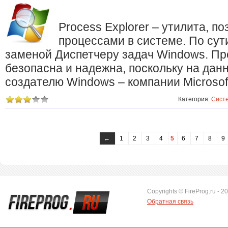
Process Explorer – утилита, 
процессами в системе. По сут
заменой Диспетчеру задач Windows. Пр
безопасна и надежна, поскольку на да
создателю Windows – компании Microsof
Категория:
Сист
←
1
2
3
4
5
6
7
8
9
Copyrights © FireProg.ru - 2
Обратная связь