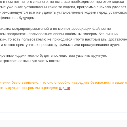
о в нем нет ничего лишнего, но есть все необходимое, при этом кодеки
еме уже были установлены какие-то кодеки, программа сначала удаляет
о рекомендуется все же удалять установленные кодеки перед установко
нфликтов в будущем.
икаких медапроигрывателей и не меняет ассоциации файлов по
облем продолжать пользоваться своим любимым плеером без лишних
ки», то есть пользователю не приходится что-то настраивать, достаточн
ь и можно приступать к просмотру фильма или прослушиванию аудио.
нкретные кодеки можно будет впоследствии удалить вручную,
затрагивая остальную часть пакета.
ечения было выявлено, что оно способно навредить безопасности вашего
реть другие программы в разделе
кодеки