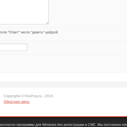
оле "Ответ" число "девять" цифрой
Copyrights © FireProg.ru - 2019.
Обратная связь
ь бесплатно программы для Windows без регистрации и СМС. Мы постоянно об