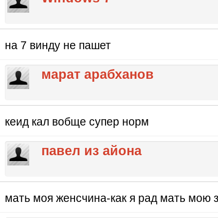
на 7 винду не пашет
марат арабханов
кеид кал вобще супер норм
павел из айона
мать моя женсчина-как я рад мать мою з