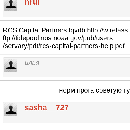
nrui
RCS Capital Partners fqvdb http://wireless
ftp://tidepool.nos.noaa.gov/pub/users
/servary/pdt/rcs-capital-partners-help.pdf
илья
норм прога советую ту
sasha__727